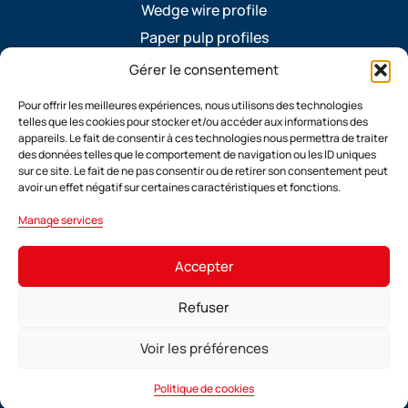
Wedge wire profile
Paper pulp profiles
Standard profiles
Gérer le consentement
Custom-made profiles
Pour offrir les meilleures expériences, nous utilisons des technologies
Photovoltaic ribbon
telles que les cookies pour stocker et/ou accéder aux informations des
appareils. Le fait de consentir à ces technologies nous permettra de traiter
Ventilation spacers
des données telles que le comportement de navigation ou les ID uniques
sur ce site. Le fait de ne pas consentir ou de retirer son consentement peut
Ventilation sheet
avoir un effet négatif sur certaines caractéristiques et fonctions.
Useful pages
Manage services
Contact TDV Profile
Who we are
Accepter
Legal notices
The TDV Profile Blog
Refuser
Voir les préférences
Website created by
Lézards Création
Politique de cookies