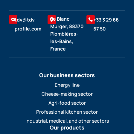
Le Blanc
tdv@tdv-
+33 3 29 66
Murger, 88370
profile.com
67 50
Plombières-
les-Bains,
France
Our business sectors
Energy line
Cheese-making sector
Agri-food sector
Professional kitchen sector
industrial, medical, and other sectors
Our products